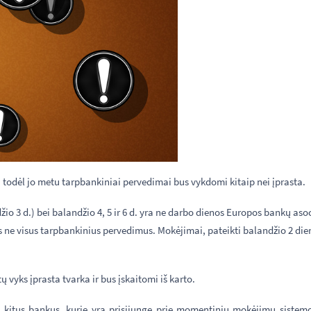
is, todėl jo metu tarpbankiniai pervedimai bus vykdomi kitaip nei įprasta.
žio 3 d.) bei balandžio 4, 5 ir 6 d. yra ne darbo dienos Europos bankų aso
s ne visus tarpbankinius pervedimus. Mokėjimai, pateikti balandžio 2 die
vyks įprasta tvarka ir bus įskaitomi iš karto.
į kitus bankus, kurie yra prisijungę prie momentinių mokėjimų sistemo