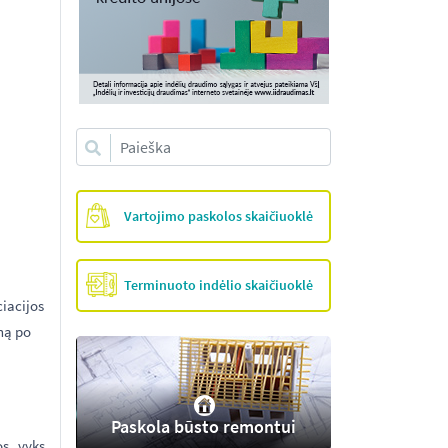
Vartojimo paskolos skaičiuoklė
Terminuoto indėlio skaičiuoklė
ciacijos
ną po
Paskola būsto remontui
s, vyks