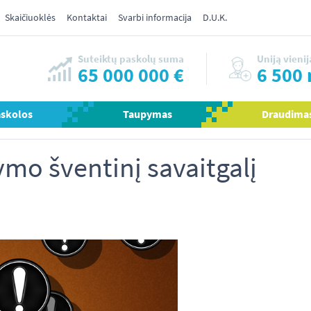
Skaičiuoklės
Kontaktai
Svarbi informacija
D.U.K.
Suteiktų paskolų suma
Uniją vienij
65 000 000 €
6 500 
askolos
Taupymas
Draudima
mo šventinį savaitgalį