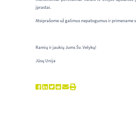
įprastai.
Atsiprašome už galimus nepatogumus ir primename sva
Ramių ir jaukių Jums Šv. Velykų!
Jūsų Unija