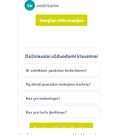
Sk
nedirbame
Daugiau informacijos
Dažniausiai užduodami klausimai
Ar suteikiate paskolas bedarbiams?
Ką daryti praradus mokėjimo kortelę?
Kas yra laiduotojas?
Kas yra turto įkeitimas?
Daugiau aktualių klausimų