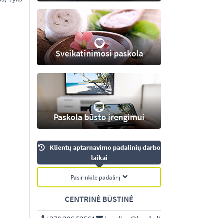
Sveikatinimosi paskola
Paskola būsto įrengimui
Klientų aptarnavimo padalinių darbo
laikai
Pasirinkite padalinį
CENTRINĖ BŪSTINĖ