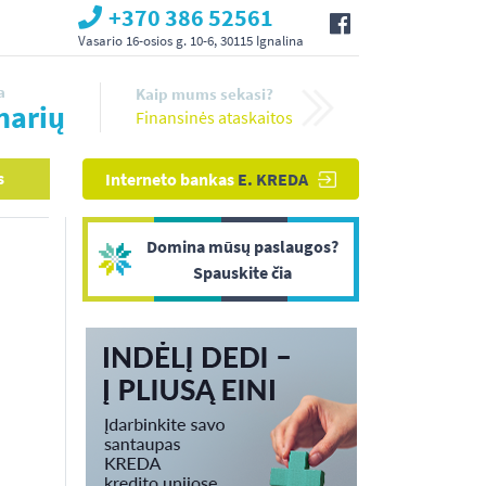
+370 386 52561
Vasario 16-osios g. 10-6, 30115 Ignalina
a
Kaip mums sekasi?
narių
Finansinės ataskaitos
s
Interneto bankas
E. KREDA
Domina mūsų paslaugos?
Spauskite čia