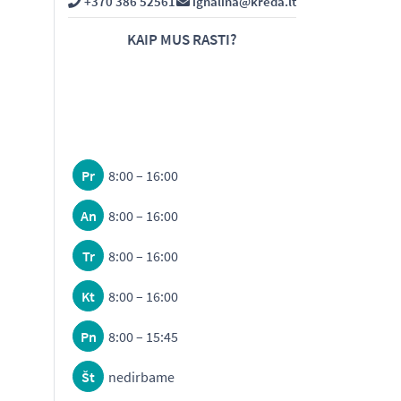
+370 386 52561
ignalina@kreda.lt
KAIP MUS RASTI?
Pr
8:00 – 16:00
An
8:00 – 16:00
Tr
8:00 – 16:00
Kt
8:00 – 16:00
Pn
8:00 – 15:45
Št
nedirbame