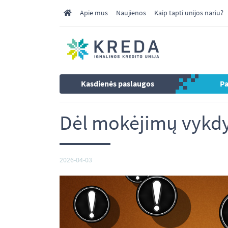
Apie mus
Naujienos
Kaip tapti unijos nariu?
Kasdienės paslaugos
P
Dėl mokėjimų vykdy
2026-04-03