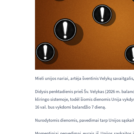
Mieli unijos nariai, artėja šventinis Velykų savaitgal
Didysis penktadienis prieš Šv. Velykas (2026 m. baland
kliringo sistemoje, todėl šiomis dienomis Unija vykdy
16 val. bus vykdomi balandžio 7 dieną.
Nurodytomis dienomis, pavedimai tarp Unijos sąskaitų 
Momentiniai pervedimai eurais iš Unijos sąskaitos 