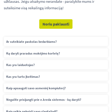
užklausas. Jeigu atsakymo nerandate - parašykite mums ir
suteiksime visą reikalingą informaciją!
Noriu paklausti
Ar suteikiate paskolas bedarbiams?
Ką daryti praradus mokėjimo kortelę?
Kas yra laiduotojas?
Kas yra turto įkeitimas?
Kaip apsaugoti savo asmeninį kompiuterį?
Negalite prisijungti prie e.kreda sistemos - ką daryti?
Kaip reikia pakeisti savo slaptažodį?