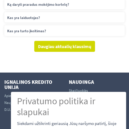
Ką daryti praradus mokėjimo kortelę?
Kas yra laiduotojas?
Kas yra turto įkeitimas?
Daugiau aktualių klausimų
IGNALINOS KREDITO
NAUDINGA
UNIJA
Skaičiuoklės
Apie mus
Kontaktai
Privatumo politika ir
Naujienos
Tapti nariu
slapukai
D.U.K.
Struktūra
Darbuotojai
Siekdami užtikrinti geriausią Jūsų naršymo patirtį, šioje
Būstinės