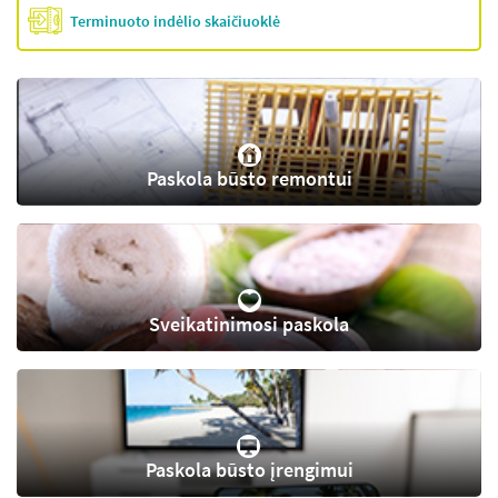
Terminuoto indėlio skaičiuoklė
Paskola būsto remontui
Sveikatinimosi paskola
Paskola būsto įrengimui