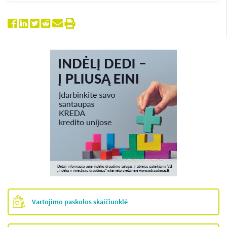
Vartojimo paskolos skaičiuoklė