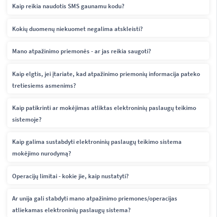
Kaip reikia naudotis SMS gaunamu kodu?
Kokių duomenų niekuomet negalima atskleisti?
Mano atpažinimo priemonės - ar jas reikia saugoti?
Kaip elgtis, jei įtariate, kad atpažinimo priemonių informacija pateko
tretiesiems asmenims?
Kaip patikrinti ar mokėjimas atliktas elektroninių paslaugų teikimo
sistemoje?
Kaip galima sustabdyti elektroninių paslaugų teikimo sistema
mokėjimo nurodymą?
Operacijų limitai - kokie jie, kaip nustatyti?
Ar unija gali stabdyti mano atpažinimo priemones/operacijas
atliekamas elektroninių paslaugų sistema?