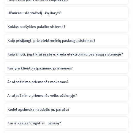
Užmiršau slaptažodį - ką daryti?
Kokias naršykles palaiko sistema?
Kaip prisijungti prie elektroninių paslaugų sistemos?
Kaip žinoti, jog tikrai esate e.kreda elektroninių paslaugų sistemoje?
Kas yra kliento atpažinimo priemonės?
Ar atpažinimo priemonės mokamos?
Ar atpažinimo priemonės veiks užsienyje?
Kodėl apsimoka naudotis m. parašu?
Kur ir kas gali įsigyti m. parašą?