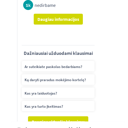
Sk
nedirbame
Daugiau informacijos
Dažniausiai užduodami klausimai
Ar suteikiate paskolas bedarbiams?
Ką daryti praradus mokėjimo kortelę?
Kas yra laiduotojas?
Kas yra turto įkeitimas?
Daugiau aktualių klausimų