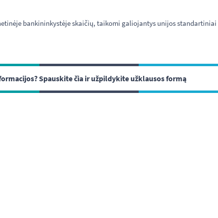
netinėje bankininkystėje skaičių, taikomi galiojantys unijos standartiniai
formacijos? Spauskite čia ir užpildykite užklausos formą