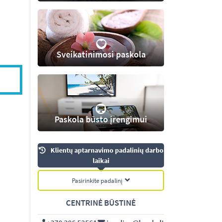
Sveikatinimosi paskola
Paskola būsto įrengimui
Klientų aptarnavimo padalinių darbo
laikai
Pasirinkite padalinį
CENTRINĖ BŪSTINĖ