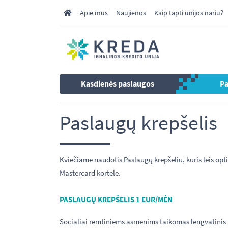
Apie mus
Naujienos
Kaip tapti unijos nariu?
Kasdienės paslaugos
P
Paslaugų krepšelis
Kviečiame naudotis Paslaugų krepšeliu, kuris leis opt
Mastercard kortele.
PASLAUGŲ KREPŠELIS 1 EUR/MĖN
Socialiai remtiniems asmenims taikomas lengvatinis