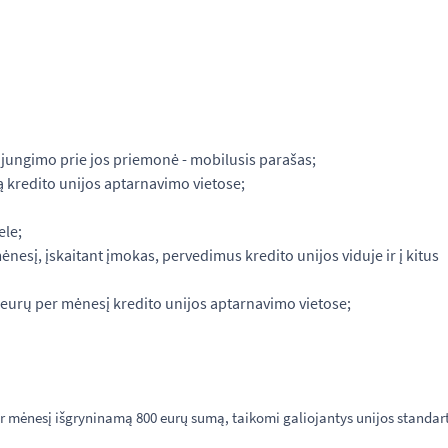
sijungimo prie jos priemonė - mobilusis parašas;
ą kredito unijos aptarnavimo vietose;
ele;
nesį, įskaitant įmokas, pervedimus kredito unijos viduje ir į kitus
urų per mėnesį kredito unijos aptarnavimo vietose;
per mėnesį išgryninamą 800 eurų sumą, taikomi galiojantys unijos standart