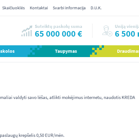
Skaičiuoklės
Kontaktai
Svarbi informacija
D.U.K.
Suteiktų paskolų suma
Uniją vienij
65 000 000 €
6 500 
askolos
Taupymas
Draudima
imaliai valdyti savo lėšas, atlikti mokėjimus internetu, naudotis KREDA
 paslaugų krepšelis 0,50 EUR/mėn.