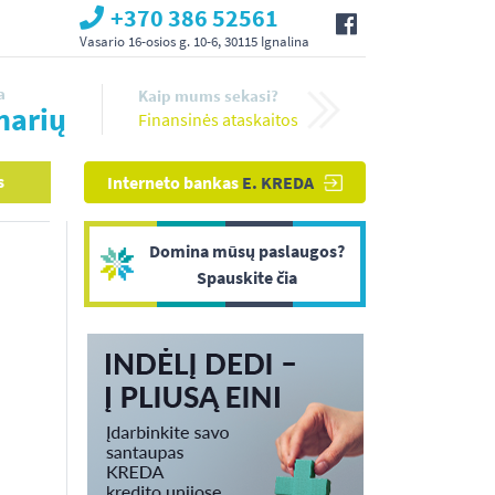
+370 386 52561
Vasario 16-osios g. 10-6, 30115 Ignalina
a
Kaip mums sekasi?
narių
Finansinės ataskaitos
s
Interneto bankas
E. KREDA
Domina mūsų paslaugos?
Spauskite čia