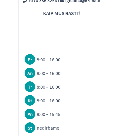
+370 386 52561
ignalina@kreda.lt
KAIP MUS RASTI?
Pr
8:00 – 16:00
An
8:00 – 16:00
Tr
8:00 – 16:00
Kt
8:00 – 16:00
Pn
8:00 – 15:45
Št
nedirbame