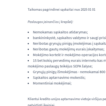
Taikomas pagrindinei sąskaitai nuo 2025 01 01
Paslaugos įeinančios į krepšelį:
Nemokamas sąskaitos atidarymas;
bankininkystė, sąskaitos valdymo ir saugi pri
Neribotas grynųjų pinigų įmokėjimas į sąskait
Neribotas gautų mokėjimų eurais įskaitymas;
Mokėjimo kortelė ir mokėjimo operacijos kort
15 bet kokių pervedimų eurais internetu kas mė
mokėjimo paslaugų teikėjus SEPA šalyse;
Grynųjų pinigų išmokėjimas - nemokamai 800 e
Sąskaitos aptarnavimo mokestis;
Momentiniai mokėjimai;
Klientui kredito unijos aptarnavimo vietoje viršijus 
patvirtinti įkainiai.