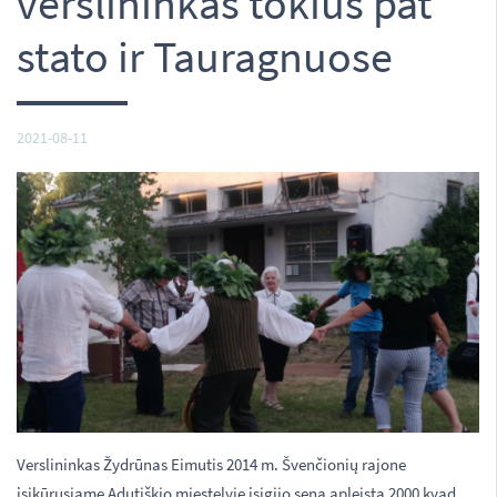
verslininkas tokius pat
stato ir Tauragnuose
2021-08-11
Verslininkas Žydrūnas Eimutis 2014 m. Švenčionių rajone
įsikūrusiame Adutiškio miestelyje įsigijo seną apleistą 2000 kvad.