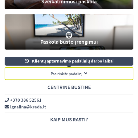
Sveikatinimosi paskola
Paskola būsto įrengimui
Klientų aptarnavimo padalinių darbo laikai
Pasirinkite padalinį
CENTRINĖ BŪSTINĖ
+370 386 52561
ignalina@kreda.lt
KAIP MUS RASTI?