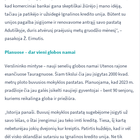
kad komerciniai bankai gana skeptiškai žiūrėjo į mano idėją,
tačiau ja patikėjo ir užsidegė Ignalinos kredito unija. Būtent su
unijos pagalba įsigijome ir renovavome antrąjį savo pastatą
Adutiškyje, duris atvėrusį praėjusių metų gruodžio mėnesį“, –
pasakoja Ž. Eimutis.
Planuose – dar vieni globos namai
Verslininko mintyse – nauji senelių globos namai Utenos rajone
esančiuose Tauragnuose. Šiam tikslui čia jau įsigytas 2000 kvad.
metrų ploto buvusios mokyklos pastatas. Planuojama, kad 2023 m.
pradžioje čia jau galės įsikelti naujieji gyventojai – bent 90 senjorų,
kuriems reikalinga globa ir priežiūra.
„Istorija panaši. Buvusį mokyklos pastatą sugebėjome įsigyti už
savo lėšas, o štai įrengimui jau teko imti kreditą. Tiesa, šį kartą
nebeturėjau jokių dvejonių kur kreiptis. Patirtis kuždėjo, kad ir vėl
dėl visko sklandžiai sutarsiu su Ignalinos kredito unija. Ne tik