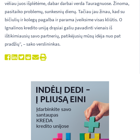
vėliau juos išplėtėme, dabar darbai verda Tauragnuose. Žinoma,
pasitaiko problemų, sunkesnių dienų. Tačiau jau žinau, kad su
bičiulių ir kolegų pagalba ir parama įveiksime visas kliūtis. O
Ignalinos kredito uniją drąsiai galiu pavadinti vienais iš
ištikimiausių savo partnerių, patikėjusių mūsų idėja nuo pat
pradžių“, – sako verslininkas.