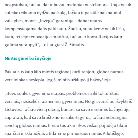
neapsirikau, tačiau dar ir buvau maloniai nustebintas. Unija ne tik
suteikė reikiamo dydžio paskolą, tačiau ir pasiūlė pasinaudoti
valstybės įmonės „Invega“ garantija – dabar mums
kompensuojama dalis palūkanų. Žodžiu, sulaukėme ne tik lėšų,
kurių reikėjo renovacijos pradžiai, tačiau ir konsultacijos kaip
galima sutaupyti“, – džiaugiasi Ž. Eimutis.
Mintis gimė bažnyčioje
Paklausus kaip kilo mintis regione įkurti senjorų globos namus,
verslininkas neslepia, jog ši mintis užklupo jį bažnyčioje.
„Buvo sunkus gyvenimo etapas: problemos su iki tol turėtais
verslais, nesisekė ir asmeninis gyvenimas. Netgi svarsčiau išvykti iš
Lietuvos. Tačiau vieną dieną, būnant su savo mintimis bažnyčioje,
supratau, kad savo krašte noriu sukurti gerus, tačiau nebrangius
senelių globos namus. Ir nuo tos akimirkos viskas pajudėjo tikrai
sparčiai ir sklandžiai: atidarėme pirmuosius namus Adutiškyje,