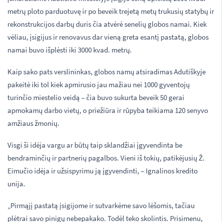
metrų ploto parduotuvę ir po beveik trejetą metų trukusių statybų ir
rekonstrukcijos darbų duris čia atvėrė senelių globos namai. Kiek
vėliau, įsigijus ir renovavus dar vieną greta esantį pastatą, globos
namai buvo išplėsti iki 3000 kvad. metrų.
Kaip sako pats verslininkas, globos namų atsiradimas Adutiškyje
pakeitė iki tol kiek apmirusio jau mažiau nei 1000 gyventojų
turinčio miestelio veidą – čia buvo sukurta beveik 50 gerai
apmokamų darbo vietų, o priežiūra ir rūpyba teikiama 120 senyvo
amžiaus žmonių.
Visgi ši idėja vargu ar būtų taip sklandžiai įgyvendinta be
bendraminčių ir partnerių pagalbos. Vieni iš tokių, patikėjusių Ž.
Eimučio idėja ir užsispyrimu ją įgyvendinti, – Ignalinos kredito
unija.
„Pirmąjį pastatą įsigijome ir sutvarkėme savo lėšomis, tačiau
plėtrai savo pinigų nebepakako. Todėl teko skolintis. Prisimenu,