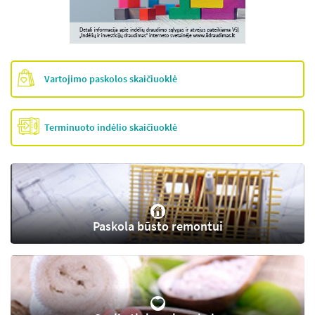
Vartojimo paskolos skaičiuoklė
Terminuoto indėlio skaičiuoklė
Paskola būsto remontui