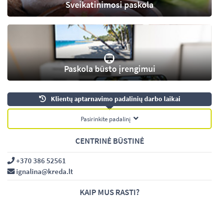
Sveikatinimosi paskola
Paskola būsto įrengimui
Klientų aptarnavimo padalinių darbo laikai
Pasirinkite padalinį
CENTRINĖ BŪSTINĖ
+370 386 52561
ignalina@kreda.lt
KAIP MUS RASTI?