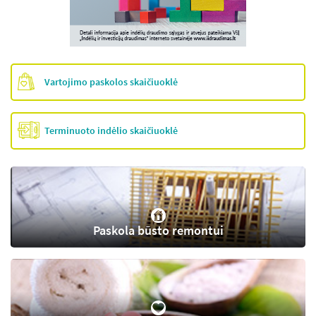
Vartojimo paskolos skaičiuoklė
Terminuoto indėlio skaičiuoklė
Paskola būsto remontui