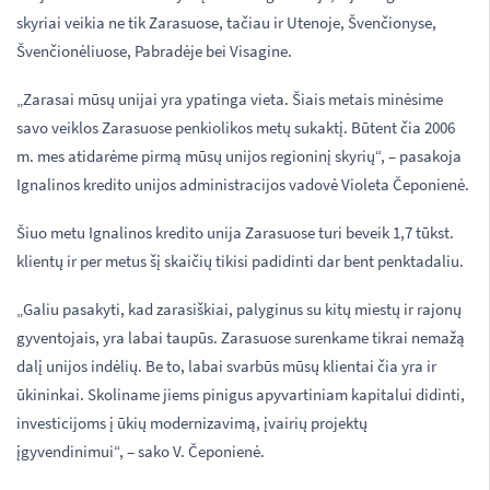
skyriai veikia ne tik Zarasuose, tačiau ir Utenoje, Švenčionyse,
Švenčionėliuose, Pabradėje bei Visagine.
„Zarasai mūsų unijai yra ypatinga vieta. Šiais metais minėsime
savo veiklos Zarasuose penkiolikos metų sukaktį. Būtent čia 2006
m. mes atidarėme pirmą mūsų unijos regioninį skyrių“, – pasakoja
Ignalinos kredito unijos administracijos vadovė Violeta Čeponienė.
Šiuo metu Ignalinos kredito unija Zarasuose turi beveik 1,7 tūkst.
klientų ir per metus šį skaičių tikisi padidinti dar bent penktadaliu.
„Galiu pasakyti, kad zarasiškiai, palyginus su kitų miestų ir rajonų
gyventojais, yra labai taupūs. Zarasuose surenkame tikrai nemažą
dalį unijos indėlių. Be to, labai svarbūs mūsų klientai čia yra ir
ūkininkai. Skoliname jiems pinigus apyvartiniam kapitalui didinti,
investicijoms į ūkių modernizavimą, įvairių projektų
įgyvendinimui“, – sako V. Čeponienė.