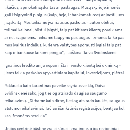
likučius, apmokėti sąskaitas ar paslaugas. Mūsų skyriuje žmonės
gali išsigryninti pinigus (kaip, beje, ir bankomatuose) ar įnešti juos
į sąskaitą. Mes teikiame įvairiausias paskolas – automobiliui,
tolimai kelionei, būstui įsigyti, taip pat kitiems klientų poreikiams
ar net svajonėms. Teikiame taupymo paslaugas – žmonės laiko pas
mus įvairius indėlius, kurie yra valstybės apdrausti lygiai taip pat
kaip ir bankuose laikomi pinigai“, – aiškina Daiva Svidinskienė.
Ignalinos kredito unija nepamiršta ir verslo klientų bei ūkininkų –
jiems teikia paskolas apyvartiniam kapitalui, investicijoms, plėtrai.
Paklausta kaip karantinas paveikė skyriaus veiklą, Daiva
Svidinskienė sako, jog tiesiog atsirado daugiau saugumo
reikalavimų. „Dirbame kaip dirbę, tiesiog atsirado kaukės, saugaus
atstumo reikalavimai. Tačiau išankstinės registracijos, bent jau kol
kas, žmonėms nereikia”.
Unijos centrinė būstinė yra įsikūrusi Ignalinoje, o jos regioniniai