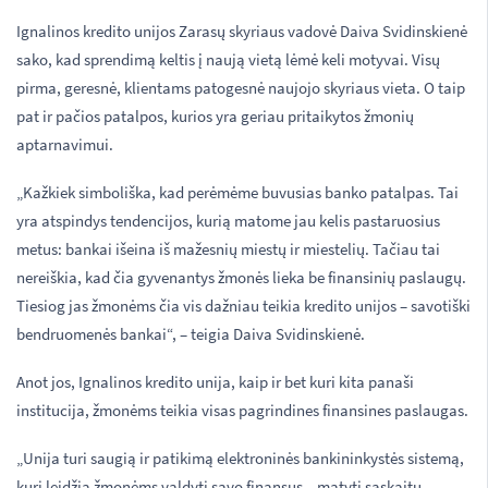
Ignalinos kredito unijos Zarasų skyriaus vadovė Daiva Svidinskienė
sako, kad sprendimą keltis į naują vietą lėmė keli motyvai. Visų
pirma, geresnė, klientams patogesnė naujojo skyriaus vieta. O taip
pat ir pačios patalpos, kurios yra geriau pritaikytos žmonių
aptarnavimui.
„Kažkiek simboliška, kad perėmėme buvusias banko patalpas. Tai
yra atspindys tendencijos, kurią matome jau kelis pastaruosius
metus: bankai išeina iš mažesnių miestų ir miestelių. Tačiau tai
nereiškia, kad čia gyvenantys žmonės lieka be finansinių paslaugų.
Tiesiog jas žmonėms čia vis dažniau teikia kredito unijos – savotiški
bendruomenės bankai“, – teigia Daiva Svidinskienė.
Anot jos, Ignalinos kredito unija, kaip ir bet kuri kita panaši
institucija, žmonėms teikia visas pagrindines finansines paslaugas.
„Unija turi saugią ir patikimą elektroninės bankininkystės sistemą,
kuri leidžia žmonėms valdyti savo finansus – matyti sąskaitų