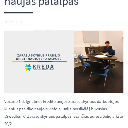
naujas patalpas
2021-02-02
Vasario 1 d. Ignalinos kredito unijos Zarasų skyriaus darbuotojos
klientus pasitiko naujoje vietoje: unija persikėlė į buvusias
„Swedbank“ Zarasų skyriaus patalpas, esančias adresu Sėlių aikštė
20/2.