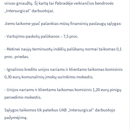
viruso gniaužtų. Šį kartą tai Pabradėje veikiančios bendrovės
„Intersurgical“ darbuotojai.
Jiems taikome ypač palankias mūsų finansinių paslaugų sąlygas:
- Vartojimo paskolų palūkanos – 7,5 proc.
- Metinei naujų terminuotų indėlių palūkanų normai taikomas 0,1
proc. priedas.
- Ignalinos kredito unijos nariams ir klientams taikomas komisinis
0,30 eurų komunalinių įmokų surinkimo mokestis.
- Unijos nariams ir klientams taikomas komisinis 1,20 eurų pinigų
pervedimo mokestis.
Sąlygos taikomos tik pateikus UAB „Intersurgical“ darbuotojo
pažymėjimą.