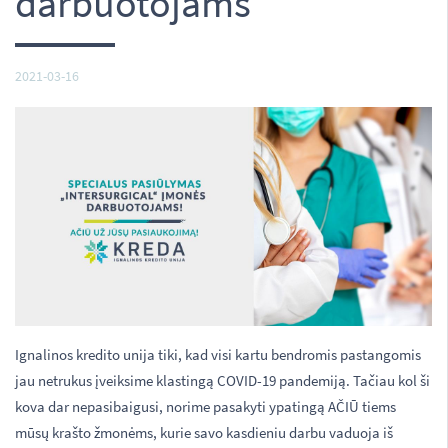
darbuotojams
2021-03-16
Ignalinos kredito unija tiki, kad visi kartu bendromis pastangomis
jau netrukus įveiksime klastingą COVID-19 pandemiją. Tačiau kol ši
kova dar nepasibaigusi, norime pasakyti ypatingą AČIŪ tiems
mūsų krašto žmonėms, kurie savo kasdieniu darbu vaduoja iš