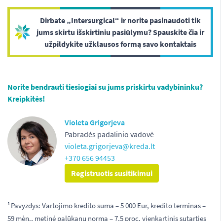
Dirbate „Intersurgical“ ir norite pasinaudoti tik
jums skirtu išskirtiniu pasiūlymu? Spauskite čia ir
užpildykite užklausos formą savo kontaktais
Norite bendrauti tiesiogiai su jums priskirtu vadybininku?
Kreipkitės!
Violeta Grigorjeva
Pabradės padalinio vadovė
violeta.grigorjeva@kreda.lt
+370 656 94453
Registruotis susitikimui
1
Pavyzdys: Vartojimo kredito suma – 5 000 Eur, kredito terminas –
59 mėn., metinė palūkanų norma – 7,5 proc. vienkartinis sutarties