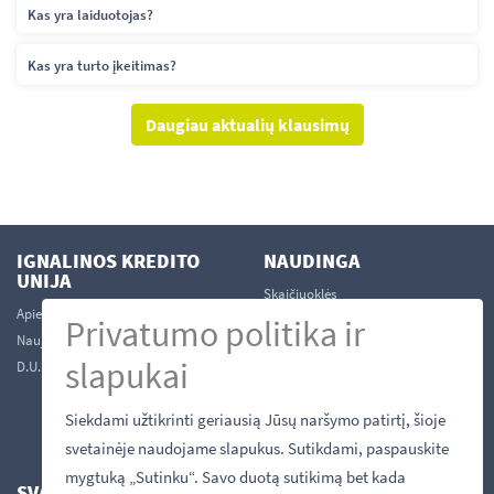
Kas yra laiduotojas?
Kas yra turto įkeitimas?
Daugiau aktualių klausimų
IGNALINOS KREDITO
NAUDINGA
UNIJA
Skaičiuoklės
Apie mus
Kontaktai
Privatumo politika ir
Naujienos
Tapti nariu
slapukai
D.U.K.
Struktūra
Darbuotojai
Siekdami užtikrinti geriausią Jūsų naršymo patirtį, šioje
Būstinės
svetainėje naudojame slapukus. Sutikdami, paspauskite
Sunkumai grąžinant paskolą
mygtuką „Sutinku“. Savo duotą sutikimą bet kada
SVARBI INFORMACIJA
SEKITE MUS