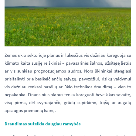
Žemės ūkio sektoriuje planus ir lūkesčius vis dažniau koreguoja su
klimato kaita susiję reiškiniai – pavasarinės šalnos, užsitęsę lietūs
ar vis sunkiau prognozuojamos audros. Nors ūkininkai stengiasi
prisitaikyti prie besikeičiančių sąlygų, pavyzdžiui, rizikų valdymui
vis dažniau renkasi pasėlių ar ūkio technikos draudimą – vien to
nepakanka. Finansinius planus tenka koreguoti beveik kas savaitę,
visų pirma, dėl svyruojančių grūdų supirkimo, trąšų ar augalų
apsaugos priemonių kainų.
Draudimas suteikia daugiau ramybės