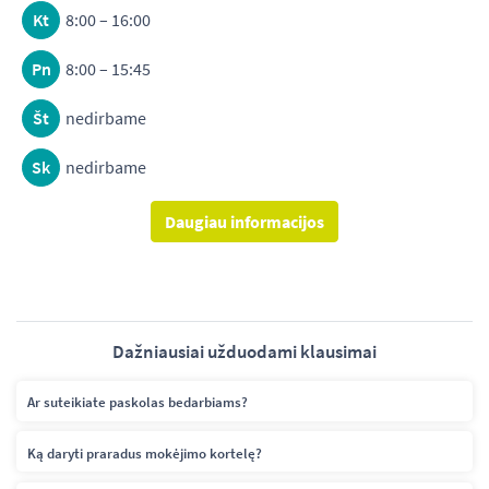
Kt
8:00 – 16:00
Pn
8:00 – 15:45
Št
nedirbame
Sk
nedirbame
Daugiau informacijos
Dažniausiai užduodami klausimai
Ar suteikiate paskolas bedarbiams?
Ką daryti praradus mokėjimo kortelę?