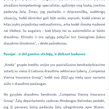
atvažiavo kompetentingi specialistai, apžiūrėjo visą lauką, įvertino
padarytą žalą. Žinau, jog pasitaiko ir dviprasmiškų, sudėtingų
situacijų, todėl ūkininkui gali būti sunku suprasti, kodėl vienas ar
kitas įvykis pripažintas nedraudiminiu, arba kodėl išmoka mažesnė
nei tikėtasi. Su augalais – kiek kitaip nei su automobilio ar būsto
draudimu. Klimato ir oro sąlygų pokyčiai turi tiesioginės įtakos
draudimo išmokoms“, – dėstė pašnekovas.
Pavojai – ir dėl gamtos stichijų, ir dirbant laukuose
„Kreda“ grupės kredito unijos yra pasirašiusios bendradarbiavimo
sutartį su viena iš Lietuvos draudimo sektoriaus lyderių „Compensa
Vienna Insurance Group“, todėl nuo 2022-ųjų metų savo nariams
siūlo ir draudimo paslaugas.
Ne gyvybės draudimo bendrovės „Compensa Vienna Insurance
Group“ Žalų departamento vadovas Mindaugas Balinskas pastebi,
jog šį
pavasarį šalnų padarytų žalų užregistruota apie 30 proc.