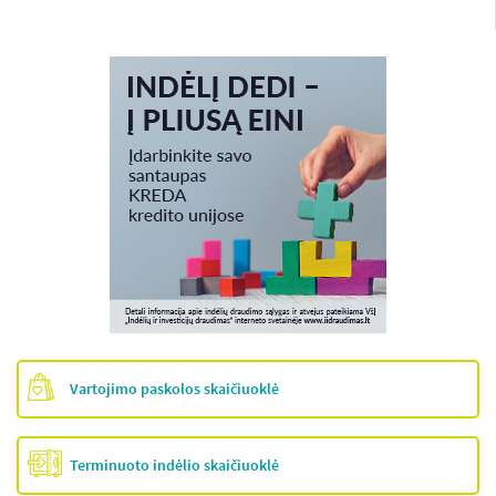
Vartojimo paskolos skaičiuoklė
Terminuoto indėlio skaičiuoklė