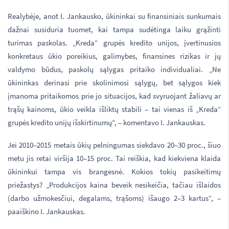
Realybėje, anot I. Jankausko, ūkininkai su finansiniais sunkumais
dažnai susiduria tuomet, kai tampa sudėtinga laiku grąžinti
turimas paskolas. „Kreda“ grupės kredito unijos, įvertinusios
konkretaus ūkio poreikius, galimybes, finansines rizikas ir jų
valdymo būdus, paskolų sąlygas pritaiko individualiai. „Ne
ūkininkas derinasi prie skolinimosi sąlygų, bet sąlygos kiek
įmanoma pritaikomos prie jo situacijos, kad svyruojant žaliavų ar
trąšų kainoms, ūkio veikla išliktų stabili – tai vienas iš „Kreda“
grupės kredito unijų išskirtinumų“, – komentavo I. Jankauskas.
Jei 2010–2015 metais ūkių pelningumas siekdavo 20–30 proc., šiuo
metu jis retai viršija 10–15 proc. Tai reiškia, kad kiekviena klaida
ūkininkui tampa vis brangesnė. Kokios tokių pasikeitimų
priežastys? „Produkcijos kaina beveik nesikeičia, tačiau išlaidos
(darbo užmokesčiui, degalams, trąšoms) išaugo 2–3 kartus“, –
paaiškino I. Jankauskas.