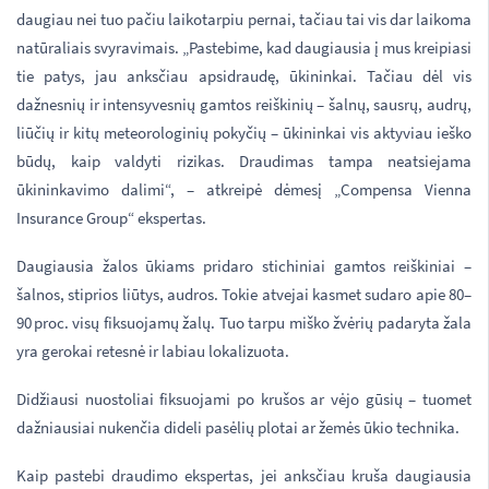
daugiau nei tuo pačiu laikotarpiu pernai, tačiau tai vis dar laikoma
natūraliais svyravimais. „Pastebime, kad daugiausia į mus kreipiasi
tie patys, jau anksčiau apsidraudę, ūkininkai. Tačiau dėl vis
dažnesnių ir intensyvesnių gamtos reiškinių – šalnų, sausrų, audrų,
liūčių ir kitų meteorologinių pokyčių – ūkininkai vis aktyviau ieško
būdų, kaip valdyti rizikas. Draudimas tampa neatsiejama
ūkininkavimo dalimi“, – atkreipė dėmesį „Compensa Vienna
Insurance Group“ ekspertas.
Daugiausia žalos ūkiams pridaro stichiniai gamtos reiškiniai –
šalnos, stiprios liūtys, audros. Tokie atvejai kasmet sudaro apie 80–
90 proc. visų fiksuojamų žalų. Tuo tarpu miško žvėrių padaryta žala
yra gerokai retesnė ir labiau lokalizuota.
Didžiausi nuostoliai fiksuojami po krušos ar vėjo gūsių – tuomet
dažniausiai nukenčia dideli pasėlių plotai ar žemės ūkio technika.
Kaip pastebi draudimo ekspertas, jei anksčiau kruša daugiausia