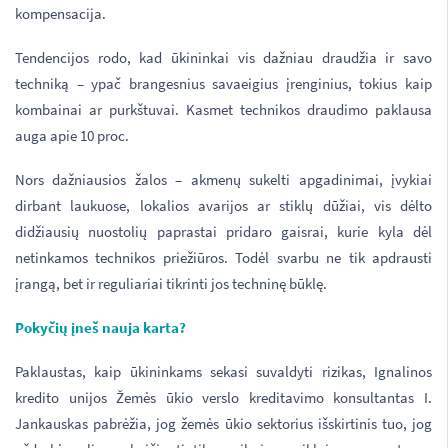
kompensacija.
Tendencijos rodo, kad ūkininkai vis dažniau draudžia ir savo
techniką – ypač brangesnius savaeigius įrenginius, tokius kaip
kombainai ar purkštuvai. Kasmet technikos draudimo paklausa
auga apie 10 proc.
Nors dažniausios žalos – akmenų sukelti apgadinimai, įvykiai
dirbant laukuose, lokalios avarijos ar stiklų dūžiai, vis dėlto
didžiausių nuostolių paprastai pridaro gaisrai, kurie kyla dėl
netinkamos technikos priežiūros. Todėl svarbu ne tik apdrausti
įrangą, bet ir reguliariai tikrinti jos techninę būklę.
Pokyčių įneš nauja karta?
Paklaustas, kaip ūkininkams sekasi suvaldyti rizikas, Ignalinos
kredito unijos Žemės ūkio verslo kreditavimo konsultantas I.
Jankauskas pabrėžia, jog žemės ūkio sektorius išskirtinis tuo, jog