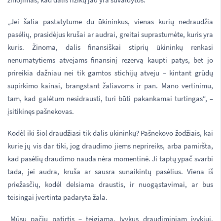
„Jei šalia pastatytume du ūkininkus, vienas kurių nedraudžia
pasėlių, prasidėjus krušai ar audrai, greitai suprastumėte, kuris yra
kuris. Žinoma, dalis finansiškai stiprių ūkininkų renkasi
nenumatytiems atvejams finansinį rezervą kaupti patys, bet jo
prireikia dažniau nei tik gamtos stichijų atveju – kintant grūdų
supirkimo kainai, brangstant žaliavoms ir pan. Mano vertinimu,
tam, kad galėtum nesidrausti, turi būti pakankamai turtingas“, –
įsitikinęs pašnekovas.
Kodėl iki šiol draudžiasi tik dalis ūkininkų? Pašnekovo žodžiais, kai
kurie jų vis dar tiki, jog draudimo jiems neprireiks, arba pamiršta,
kad pasėlių draudimo nauda nėra momentinė. Ji taptų ypač svarbi
tada, jei audra, kruša ar sausra sunaikintų pasėlius. Viena iš
priežasčių, kodėl delsiama draustis, ir nuogąstavimai, ar bus
teisingai įvertinta padaryta žala.
„Mūsų pačių patirtis – teigiama. Įvykus draudiminiam įvykiui,