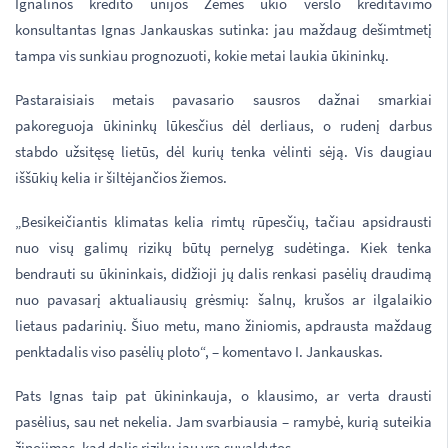
Ignalinos kredito unijos Žemės ūkio verslo kreditavimo
konsultantas Ignas Jankauskas sutinka: jau maždaug dešimtmetį
tampa vis sunkiau prognozuoti, kokie metai laukia ūkininkų.
Pastaraisiais metais pavasario sausros dažnai smarkiai
pakoreguoja ūkininkų lūkesčius dėl derliaus, o rudenį darbus
stabdo užsitęsę lietūs, dėl kurių tenka vėlinti sėją. Vis daugiau
iššūkių kelia ir šiltėjančios žiemos.
„Besikeičiantis klimatas kelia rimtų rūpesčių, tačiau apsidrausti
nuo visų galimų rizikų būtų pernelyg sudėtinga. Kiek tenka
bendrauti su ūkininkais, didžioji jų dalis renkasi pasėlių draudimą
nuo pavasarį aktualiausių grėsmių: šalnų, krušos ar ilgalaikio
lietaus padarinių. Šiuo metu, mano žiniomis, apdrausta maždaug
penktadalis viso pasėlių ploto“, – komentavo I. Jankauskas.
Pats Ignas taip pat ūkininkauja, o klausimo, ar verta drausti
pasėlius, sau net nekelia. Jam svarbiausia – ramybė, kurią suteikia
žinojimas, kad dalis rizikų jau yra suvaldytos.