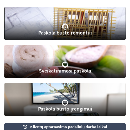
Paskola būsto remontui
Sveikatinimosi paskola
Paskola būsto įrengimui
Klientų aptarnavimo padalinių darbo laikai