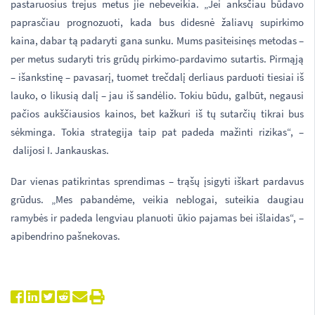
pastaruosius trejus metus jie nebeveikia. „Jei anksčiau būdavo
paprasčiau prognozuoti, kada bus didesnė žaliavų supirkimo
kaina, dabar tą padaryti gana sunku. Mums pasiteisinęs metodas –
per metus sudaryti tris grūdų pirkimo-pardavimo sutartis. Pirmąją
– išankstinę – pavasarį, tuomet trečdalį derliaus parduoti tiesiai iš
lauko, o likusią dalį – jau iš sandėlio. Tokiu būdu, galbūt, negausi
pačios aukščiausios kainos, bet kažkuri iš tų sutarčių tikrai bus
sėkminga. Tokia strategija taip pat padeda mažinti rizikas“, –
dalijosi I. Jankauskas.
Dar vienas patikrintas sprendimas – trąšų įsigyti iškart pardavus
grūdus. „Mes pabandėme, veikia neblogai, suteikia daugiau
ramybės ir padeda lengviau planuoti ūkio pajamas bei išlaidas“, –
apibendrino pašnekovas.