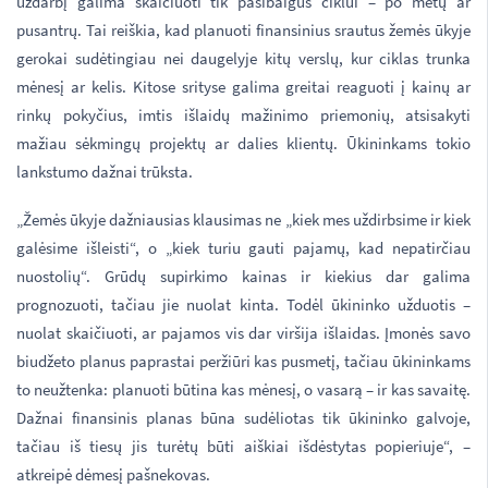
uždarbį galima skaičiuoti tik pasibaigus ciklui – po metų ar
pusantrų. Tai reiškia, kad planuoti finansinius srautus žemės ūkyje
gerokai sudėtingiau nei daugelyje kitų verslų, kur ciklas trunka
mėnesį ar kelis. Kitose srityse galima greitai reaguoti į kainų ar
rinkų pokyčius, imtis išlaidų mažinimo priemonių, atsisakyti
mažiau sėkmingų projektų ar dalies klientų. Ūkininkams tokio
lankstumo dažnai trūksta.
„Žemės ūkyje dažniausias klausimas ne „kiek mes uždirbsime ir kiek
galėsime išleisti“, o „kiek turiu gauti pajamų, kad nepatirčiau
nuostolių“. Grūdų supirkimo kainas ir kiekius dar galima
prognozuoti, tačiau jie nuolat kinta. Todėl ūkininko užduotis –
nuolat skaičiuoti, ar pajamos vis dar viršija išlaidas. Įmonės savo
biudžeto planus paprastai peržiūri kas pusmetį, tačiau ūkininkams
to neužtenka: planuoti būtina kas mėnesį, o vasarą – ir kas savaitę.
Dažnai finansinis planas būna sudėliotas tik ūkininko galvoje,
tačiau iš tiesų jis turėtų būti aiškiai išdėstytas popieriuje“, –
atkreipė dėmesį pašnekovas.