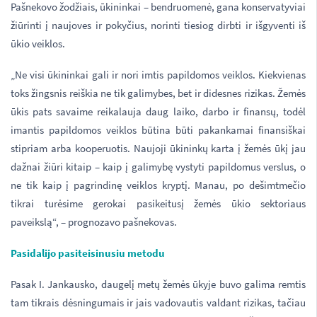
Pašnekovo žodžiais, ūkininkai – bendruomenė, gana konservatyviai
žiūrinti į naujoves ir pokyčius, norinti tiesiog dirbti ir išgyventi iš
ūkio veiklos.
„Ne visi ūkininkai gali ir nori imtis papildomos veiklos. Kiekvienas
toks žingsnis reiškia ne tik galimybes, bet ir didesnes rizikas. Žemės
ūkis pats savaime reikalauja daug laiko, darbo ir finansų, todėl
imantis papildomos veiklos būtina būti pakankamai finansiškai
stipriam arba kooperuotis. Naujoji ūkininkų karta į žemės ūkį jau
dažnai žiūri kitaip – kaip į galimybę vystyti papildomus verslus, o
ne tik kaip į pagrindinę veiklos kryptį. Manau, po dešimtmečio
tikrai turėsime gerokai pasikeitusį žemės ūkio sektoriaus
paveikslą“, – prognozavo pašnekovas.
Pasidalijo pasiteisinusiu metodu
Pasak I. Jankausko, daugelį metų žemės ūkyje buvo galima remtis
tam tikrais dėsningumais ir jais vadovautis valdant rizikas, tačiau