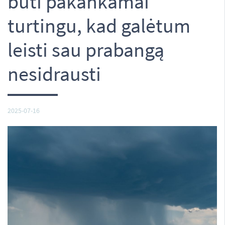
būti pakankamai
turtingu, kad galėtum
leisti sau prabangą
nesidrausti
2025-07-16