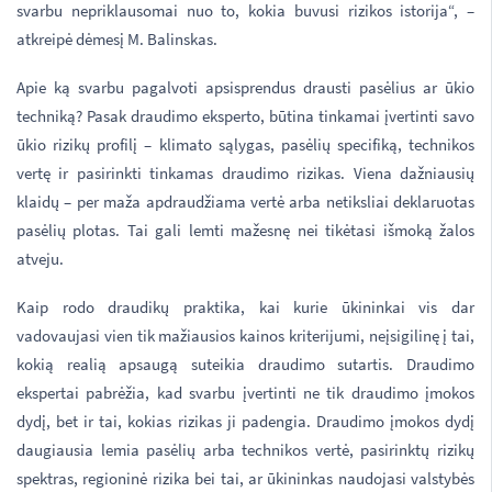
svarbu nepriklausomai nuo to, kokia buvusi rizikos istorija“, –
atkreipė dėmesį M. Balinskas.
Apie ką svarbu pagalvoti apsisprendus drausti pasėlius ar ūkio
techniką? Pasak draudimo eksperto, būtina tinkamai įvertinti savo
ūkio rizikų profilį – klimato sąlygas, pasėlių specifiką, technikos
vertę ir pasirinkti tinkamas draudimo rizikas. Viena dažniausių
klaidų – per maža apdraudžiama vertė arba netiksliai deklaruotas
pasėlių plotas. Tai gali lemti mažesnę nei tikėtasi išmoką žalos
atveju.
Kaip rodo draudikų praktika, kai kurie ūkininkai vis dar
vadovaujasi vien tik mažiausios kainos kriterijumi, neįsigilinę į tai,
kokią realią apsaugą suteikia draudimo sutartis. Draudimo
ekspertai pabrėžia, kad svarbu įvertinti ne tik draudimo įmokos
dydį, bet ir tai, kokias rizikas ji padengia. Draudimo įmokos dydį
daugiausia lemia pasėlių arba technikos vertė, pasirinktų rizikų
spektras, regioninė rizika bei tai, ar ūkininkas naudojasi valstybės