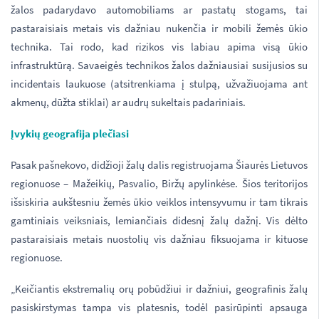
žalos padarydavo automobiliams ar pastatų stogams, tai
pastaraisiais metais vis dažniau nukenčia ir mobili žemės ūkio
technika. Tai rodo, kad rizikos vis labiau apima visą ūkio
infrastruktūrą. Savaeigės technikos žalos dažniausiai susijusios su
incidentais laukuose (atsitrenkiama į stulpą, užvažiuojama ant
akmenų, dūžta stiklai) ar audrų sukeltais padariniais.
Įvykių geografija plečiasi
Pasak pašnekovo, didžioji žalų dalis registruojama Šiaurės Lietuvos
regionuose – Mažeikių, Pasvalio, Biržų apylinkėse. Šios teritorijos
išsiskiria aukštesniu žemės ūkio veiklos intensyvumu ir tam tikrais
gamtiniais veiksniais, lemiančiais didesnį žalų dažnį. Vis dėlto
pastaraisiais metais nuostolių vis dažniau fiksuojama ir kituose
regionuose.
„Keičiantis ekstremalių orų pobūdžiui ir dažniui, geografinis žalų
pasiskirstymas tampa vis platesnis, todėl pasirūpinti apsauga